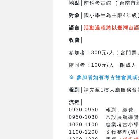
地點│
南科考古館 ( 台南市
對象│
國小學生為主限4年級(
語言│
活動過程將以臺灣台語進行
收費│
參加者：300元/人 ( 含門
陪同者：100元/人，限成
※ 參加者如有考古館會員或持
報到│
請先至1樓大廳服務台
流程│
0930-0950 報到、繳
0950-1030 常設展廳導
1030-1100 糖業考古小
1100-1200 文物整理(