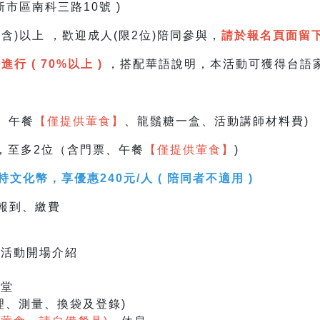
新市區南科三路10號 )
含)以上 ，
歡迎成人(限2位)陪同參與，
請於報名頁面留
 ( 70%以上 )
，搭配華語說明，
本活動可獲得台語
票、午餐
【僅提供葷食】
、龍鬚糖一盒、活動講師材料費)
人，至多2位（含門票、午餐
【僅提供葷食】
)
文化幣，享優惠240元/人 ( 陪同者不適用 )
報到、繳費
費、活動開場介紹
覽
學堂
清理、測量、換袋及登錄)