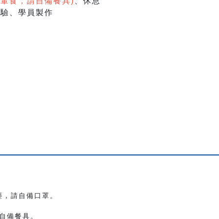
葷食，請自備餐具)
、休息
演體驗、學員製作
塵，請自備口罩。
自備餐具。