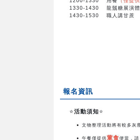
1200-1330 用餐
（僅提供
1330-1430 龍鬚糖展
1430-1530 職人講甘蔗
報名資訊
⭐️
活動須知
⭐️
文物整理活動將有較多灰
葷食
午餐僅提供
便當，請