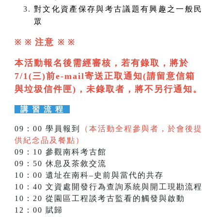
對文化資產保存與考古議題有興趣之一般民
眾
注意
※ ※
※
※
本活動報名後需經審核，若有錄取，將於
7/1(三)前e-mail寄送正取通知(請留意信箱
與垃圾信件匣)，未錄取者，將不另行通知。
講 習 流 程
09：00 學員報到
（本活動全程參與者，於會後提
供紀念品及餐點）
09：10 參觀南科考古館
09：50 休息及茶敘交流
10：00 遺址在南科–史前與當代的共存
10：40 文資處開發行為查詢系統與開工現勘流程
10：20 從園區工程談考古監看的觸發與啟動
12：00 賦歸