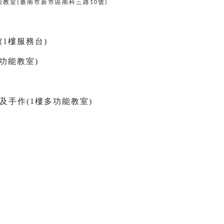
能教室
臺南市新市區南科三路
號
(
10
)
古館1樓服務台)
樓多功能教室)
故事及手作(1樓多功能教室)