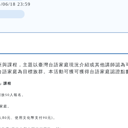
6/06/18 23:59
座與課程，主題以臺灣台語家庭現況介紹或其他講師認為
台語家庭為目標族群。本活動可獲可獲得台語家庭認證點
」課程
開放
人報名。
50
家庭。
人
元、使用文化幣支付
元
。
80
90
)