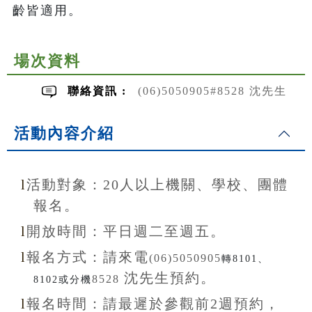
齡皆適用。
場次資料
聯絡資訊 :
(06)5050905#8528 沈先生
活動內容介紹
l
活動對象：20
人以上機關、學校、團體
報名。
l
開放
時間：
平日週二至
週五。
l
報名方式：
請來電
(06)5050905
轉8101、
沈先生
預約。
8528
8102或分機
l
報名
時間：
請最遲於參觀前
2
週預約，