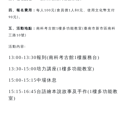
四、報名費用：
每人
元
會員價
人
元、使用文化幣支付
100
(
1
80
元
。
90
)
五、活動地點：
南科考古館
樓多功能教室
臺南市新市區南科
1
(
三路
號
10
)
活動內容:
13:00-13:30報到(南科考古館1樓服務台)
13:30-15:00培力講座(1樓多功能教室)
15:00-15:15中場休息
15:15-16:45台語繪本說故事及手作(1樓多功能教
室)