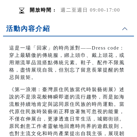
開放時間 :
週二至週日 09:00-17:00
活動內容介紹
這是一場「回家」的時尚派對——Dress code：
穿上最驕傲的傳統服，綁上頭巾、戴上頭花，或
用潮流單品混搭點傳統元素。鞋子、配件不限風
格，盡情展現自我，但別忘了留意長輩提醒的禁
忌與規矩。
《第一浪潮：臺灣原住民族當代時裝藝術展》述
說的不是浪花般轉瞬即逝的流行趨勢，而是如海
流般持續地肯定與認同原住民族的時尚運動。當
代原住民族時裝藝術正釋放著無可忽視的能量，
不僅在伸展台，更滲透進日常生活，城鄉街頭。
原民創意工作者靈敏地回應時尚界的遊戲規則，
也對主流文化和時尚產業提出自我主張，展現韌