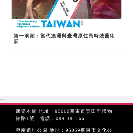
第一浪潮：當代澳洲與臺灣原住民時裝藝術
展
:::
康樂本館 地址：95060臺東市豐田里博物
館路1號 | 電話：089-381166
卑南遺址公園 地址：95059臺東市文化公