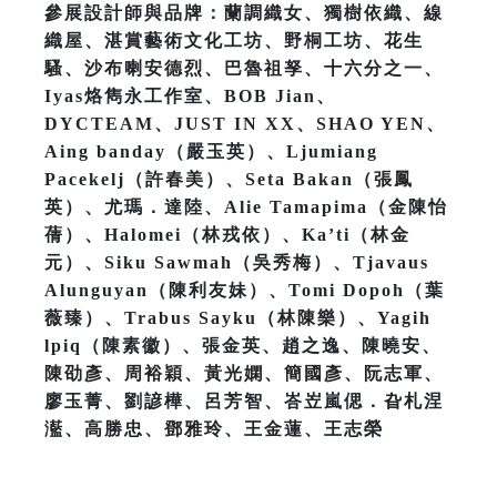
參展設計師與品牌：蘭調織女、獨樹依織、線
織屋、湛賞藝術文化工坊、野桐工坊、花生
騷、沙布喇安德烈、巴魯祖孥、十六分之一、
Iyas烙雋永工作室、BOB Jian、
DYCTEAM、JUST IN XX、SHAO YEN、
Aing banday（嚴玉英）、Ljumiang
Pacekelj（許春美）、Seta Bakan（張鳳
英）、尤瑪．達陸、Alie Tamapima（金陳怡
蒨）、Halomei（林戎依）、Ka’ti（林金
元）、Siku Sawmah（吳秀梅）、Tjavaus
Alunguyan（陳利友妹）、Tomi Dopoh（葉
薇臻）、Trabus Sayku（林陳樂）、Yagih
lpiq（陳素徽）、張金英、趙之逸、陳曉安、
陳劭彥、周裕穎、黃光嫻、簡國彥、阮志軍、
廖玉菁、劉諺樺、呂芳智、峇岦嵐偲．旮札涅
灆、高勝忠、鄧雅玲、王金蓮、王志榮