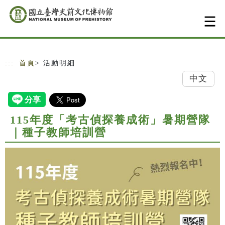
跳到主要內容
網站導覽
:::
首頁
> 活動明細
中文
115年度「考古偵探養成術」暑期營隊
｜種子教師培訓營