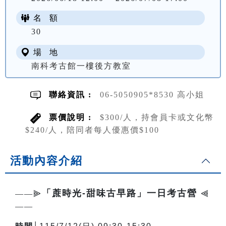
名 額
NT$ 300
30
場 地
南科考古館一樓後方教室
聯絡資訊 :
06-5050905*8530 高小姐
票價說明 :
$300/人，持會員卡或文化幣
$240/人，陪同者每人優惠價$100
活動內容介紹
「蔗時光-甜味古早路」一日考古營
——⫸
⫷
——