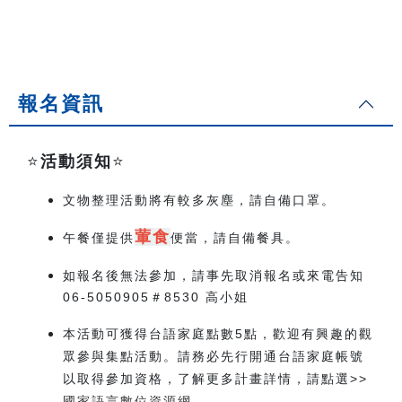
報名資訊
⭐️
活動須知
⭐️
文物整理活動將有較多灰塵，請自備口罩。
葷食
午餐僅提供
便當，請自備餐具。
如報名後無法參加，請事先取消報名或來電告知
06-5050905＃8530 高小姐
本活動可獲得台語家庭點數5點，歡迎有興趣的觀
眾參與集點活動。請務必先行開通台語家庭帳號
以取得參加資格，了解更多計畫詳情，請點選>>
國家語言數位資源網