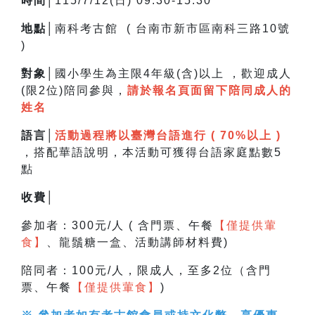
時間│
115/7/12(日) 09:30-15:30
地點│
南科考古館 ( 台南市新市區南科三路10號
)
對象│
國小學生為主限4年級(含)以上 ，
歡迎成人
(限2位)陪同參與，
請於報名頁面留下陪同成人的
姓名
語言│
活動過程將以臺灣台語進行 ( 70%以上 )
，搭配華語說明，
本活動可獲得台語家庭點數5
點
收費│
參加者：300元/人 ( 含門票、午餐
【僅提供葷
食】
、龍鬚糖一盒、活動講師材料費)
陪同者：100元/人，限成人，至多2位（含門
票、午餐
【僅提供葷食】
)