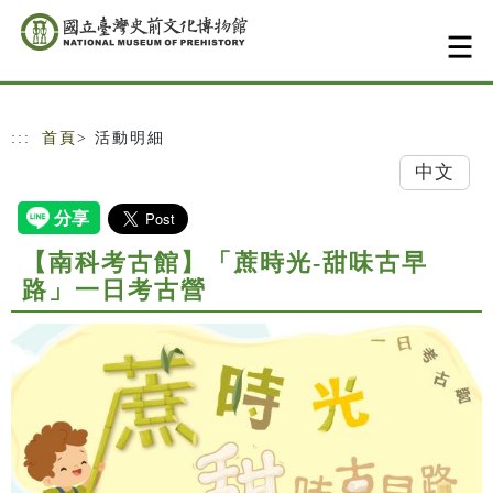
跳到主要內容
網站導覽
:::
首頁
> 活動明細
中文
【南科考古館】「蔗時光-甜味古早
路」一日考古營