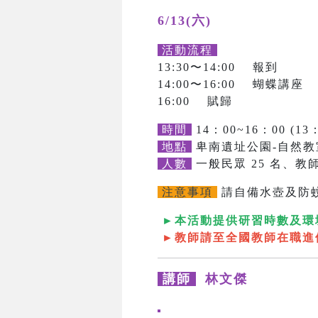
6/13(六)
活動流程
13:30〜14:00 報到
14:00〜16:00 蝴蝶講座
16:00 賦歸
時間
14：00~16：00 (13
地點
卑南遺址公園-自然教
人數
一般民眾 25 名、教師
注意事項
請自備水壺及防
►本活動提供研習時數及環
►教師請至全國教師在職進
講師
林文傑