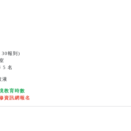
：30報到)
室
 5 名
蚊液
境教育時數
修資訊網報名