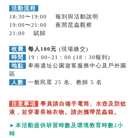
活動流程
18:30〜19:00 報到與活動說明
19:00〜21:00 夜間昆蟲觀察
21:00 賦歸
收費
每人100元
(現場繳交)
時間
19：00~21：00 (18：30報到)
地點
卑南遺址公園遊客服務中心及戶外園
區
人數
一般民眾 25 名、教師 5 名
注意事項
學員請自備手電筒、水壺及防蚊
液，並穿著長袖衣物。請勿攜帶昆蟲箱。
►本活動提供研習時數及環境教育時數2小
時