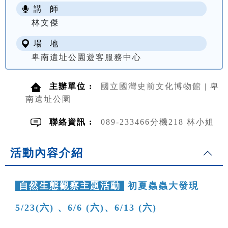
講 師
NT$ 100
林文傑
場 地
卑南遺址公園遊客服務中心
主辦單位 :
國立國灣史前文化博物館 | 卑
南遺址公園
聯絡資訊 :
089-233466分機218 林小姐
活動內容介紹
自然生態觀察主題活動
初夏蟲蟲大發現
5/23(六) 、6/6 (六)、6/13 (六)