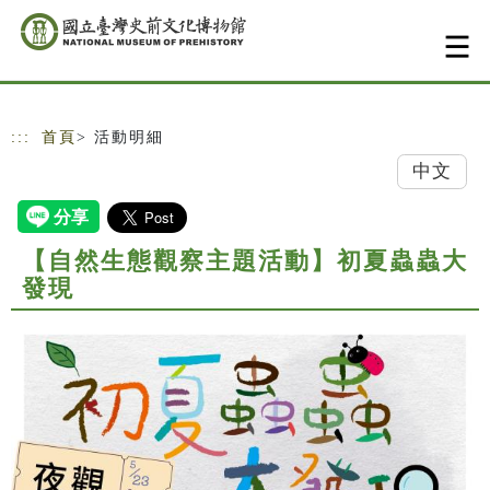
跳到主要內容
網站導覽
:::
首頁
> 活動明細
中文
【自然生態觀察主題活動】初夏蟲蟲大
發現