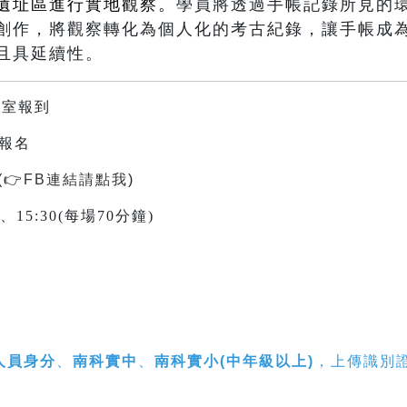
遺址區進行實地觀察。
學員將透過手帳記錄所見的
創作，將觀察轉化為個人化的考古紀錄，讓手帳成
且具延續性。
教室報到
上報名
(
👉
FB連結請點我
)
30、15:30(每場70分鐘)
人員身分
、
南科實中
、
南科實小(中年級以上)
，上傳識別