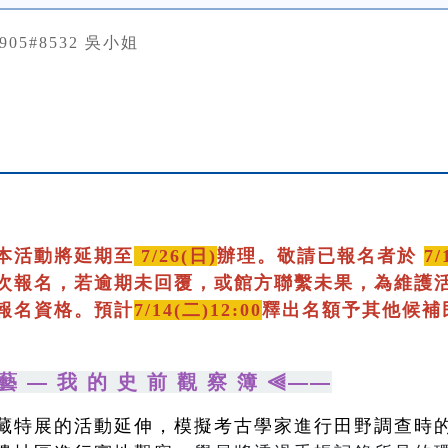
0905#8532 吳小姐
本活動將延期至
7/26(日)
辦理。敬請已報名者於
7/
次報名，若逾期未回覆，或館方聯繫未果，為維護
報名資格。預計
7/14(二)12:00
釋出名額予其他候補
藝 — 我 的 史 前 觀 察 簿 ⫷——
藏特展的活動延伸，模擬考古學家進行田野調查時