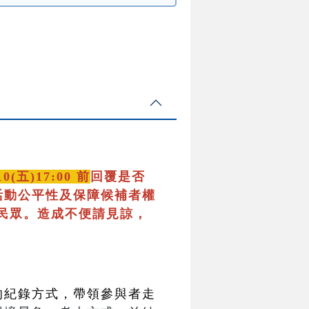
10(五)17:00 前
回覆是否
活動公平性及保障候補者權
民眾。造成不便請見諒，
的紀錄方式，帶領參與者走