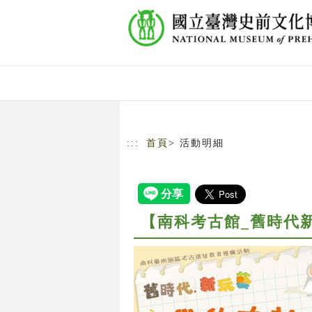
跳到主要內容
網站導覽
:::
首頁
> 活動明細
【南科考古館_舊時代新