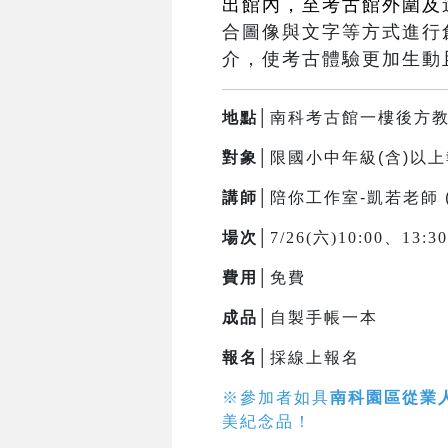
出館內，至考古館外圍及
合圖像與文字等方式進行
介，使考古體驗更加生動
地點│
南科考古館一樓後方
對象│
限國小中年級(含)以
講師│
陪你工作室-凱若老師 
場次│
7/26(六)10:00、13:
費用│
免費
成品│
自製手帳一本
報名│
採線上報名
※參加者如具
南科園區從業
美紀念品！