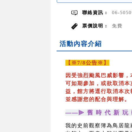
聯絡資訊 :
06-505
票價說明 :
免費
活動內容介紹
【※7/8公告※】
因受強烈颱風巴威影響，
可如期參加，或欲取消本
益，館方將逕行取消本次
並感謝您的配合與理解。
——⫸ 舊 時 代 新 玩 
我的史前觀察簿為鳥居龍