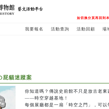
如切換分頁再回到本
我要報名
活動查詢
活動回顧
場
の屁貓迷蹤案
你知道嗎？傳說史前館不只是放古老東
——時空穿越基地！

每個展廳都是一扇「時空之門」，可以