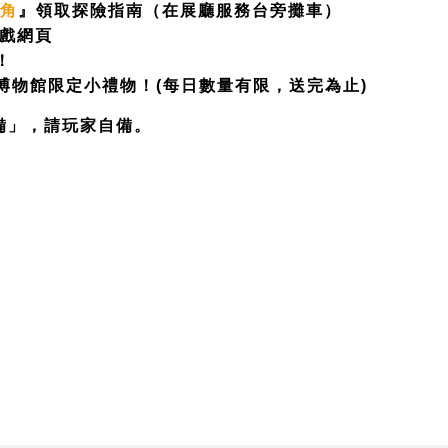
戲角
』領取探險指南（在展廳服務台旁攤車）
遊戲網頁
！
博物館限定小禮物！(每日數量有限，送完為止)
備」，請玩家自備。