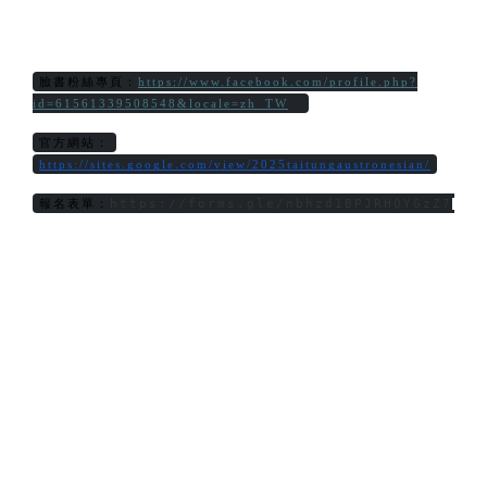
臉書粉絲專頁：
https://www.facebook.com/profile.php?
id=61561339508548&locale=zh_TW
官方網站：
https://sites.google.com/view/2025taitungaustronesian/
https://forms.gle/nbhzd1BPJRHQYGzZ7
報名表單：