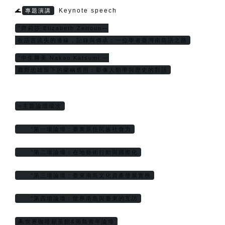
🌊
Keynote speech
專題演講
°齊莉莎 Elizabeth Zeitoun—
 在語言流失的邊緣，記錄與傳承：一位學者臺灣南島語之路
°中生勝美 Nakao Katsumi —
 鹿野忠雄留下的蘭嶼舊照：影像人類學與歷史的對話
⭐主題論壇場次
     °第一場論壇：臺東原住民族社會力
     °第二場論壇：在地藝術行動與國際化
     °第三場論壇：臺東南島文化資產發展實務
     °第四場論壇：世界南島與臺東的互訪
🏝️世界咖啡願景館&南島青年論壇