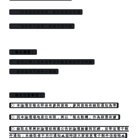
     °世界咖啡願景館：航向南島的準備
     °南島青年論壇：家園守護行動
｜報名優惠｜
◇ 提供公務人員終身學習時數及教師研習時數
◇ 參與論壇可獲得小禮物
｜報名注意事項｜
◇ 本論壇非報名即保有參與資格，參與資格依錄取通知為準
◇ 因本論壇場地座位有限，將以「報名動機」作為篩選依據 
◇ 錄取名單將於論壇前兩週公告於論壇臉書與官網，並寄送電子郵
件通知；未錄取者不另行通知🌊屆時請大家留意電子郵件信箱呦🌊