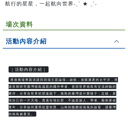
航行的星星，一起航向世界˗ˏˋ ★ ˎˊ˗
場次資料
活動內容介紹
｜活動內容介紹｜
透過兩場專題演講與四場主題論壇—啟航，放眼廣袤的太平洋，透
過長期研究臺灣南島議題的國外學者、曾與世界南島有交流經驗的
夥伴，分享在世界的望遠鏡下，南島的臺灣是什麼樣子；定錨，展
現自己的一片天地，透過在地社群，不論是族人、學者、藝術家或
青年，分享如何運用祖靈智慧、山林的餽贈或海風的啟發，讓臺灣
的南島被看見。