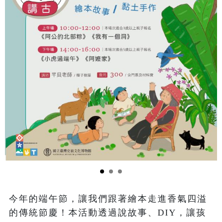
今年的端午節，讓我們跟著繪本走進香氣四溢
的傳統節慶！本活動透過說故事、DIY，讓孩