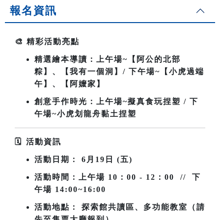
報名資訊
🎨
精彩活動亮點
精選繪本導讀：上午場~
【阿公的北部
粽】、【我有一個洞】/ 下午場~【小虎過端
午】、【阿嬤家】
創意手作時光：上午場~擬真食玩捏塑 / 下
午場~小虎划龍舟黏土捏塑
🗓
️
活動資訊
活動日期：
6
月19日 (五)
活動時間：上午場
10
：00 - 12：00 // 下
午場 14:00~16:00
活動地點： 探索館共讀區、多功能教室（請
先至售票大廳報到）