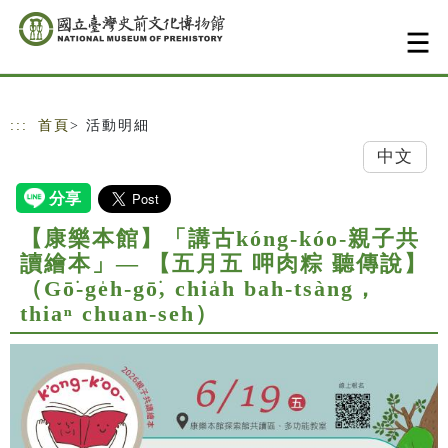
跳到主要內容
網站導覽
:::
首頁
> 活動明細
中文
【康樂本館】「講古kóng-kóo-親子共
讀繪本」— 【五月五 呷肉粽 聽傳說】
（Gō͘-ge̍h-gō͘, chia̍h bah-tsàng，
thiaⁿ chuan-seh）