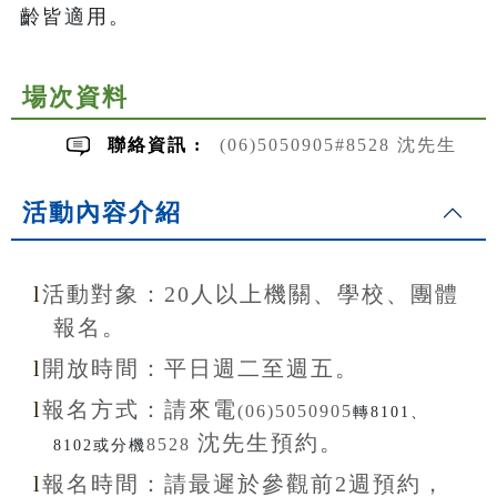
齡皆適用。
場次資料
聯絡資訊 :
(06)5050905#8528 沈先生
活動內容介紹
l
活動對象：20
人以上機關、學校、團體
報名。
l
開放
時間：
平日週二至
週五。
l
報名方式：
請來電
(06)5050905
轉8101、
沈先生
預約。
8528
8102或分機
l
報名
時間：
請最遲於參觀前
2
週預約，