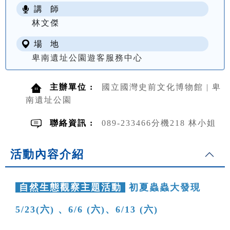
講 師
NT$ 100
林文傑
場 地
卑南遺址公園遊客服務中心
主辦單位 :
國立國灣史前文化博物館 | 卑
南遺址公園
聯絡資訊 :
089-233466分機218 林小姐
活動內容介紹
自然生態觀察主題活動
初夏蟲蟲大發現
5/23(六) 、6/6 (六)、6/13 (六)