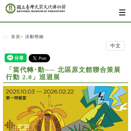
跳到主要內容
網站導覽
:::
首頁
> 活動明細
中文
「當代轉･動── 北區原文館聯合策展
行動 2.0」巡迴展