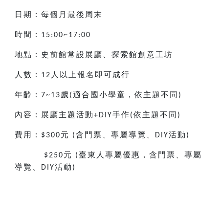
日期：每個月最後周末
時間：
15:00~17:00
地點：史前館常設展廳、探索館創意工坊
人數：
人以上報名即可成行
12
年齡：
歲
適合國小
學童，依主題不同
7~13
(
)
內容：展廳主題活動
手作
依主題不同
+DIY
(
)
費用：
元
含門票、專屬導覽、
活動
$300
(
DIY
)
元
臺東人專屬優惠，含門票、專屬
$250
(
導覽、
活動
DIY
)