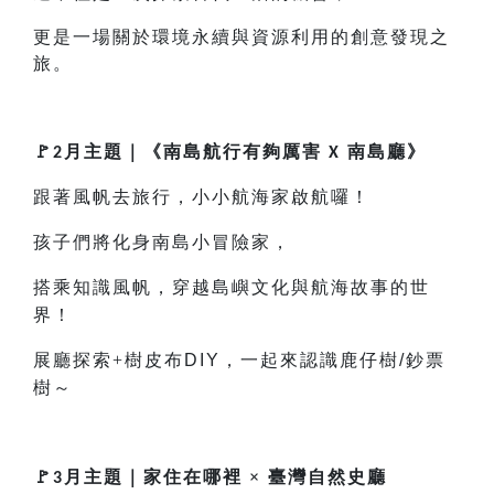
更是一場關於環境永續與資源利用的創意發現之
旅。
🚩
月主題｜
《南島航行有夠厲害
》
2
X 南島廳
跟著風帆去旅行，小小航海家啟航囉！
孩子們將化身南島小冒險家，
搭乘知識風帆，穿越島嶼文化與航海故事的世
界！
展廳探索+樹皮布
DIY
，一起來認識鹿仔樹
/
鈔票
樹～
🚩
月主題｜
家住在哪裡 × 臺灣自然史廳
3