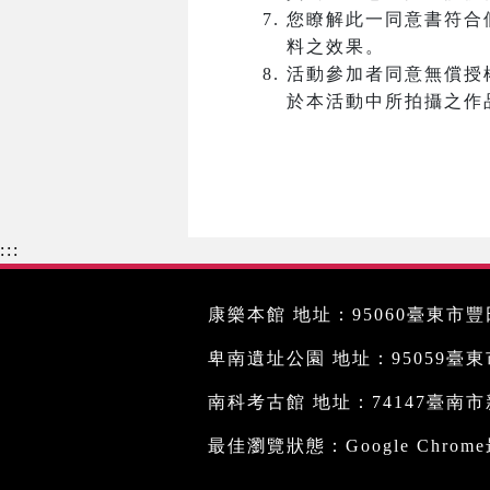
您瞭解此一同意書符合
料之效果。
活動參加者同意無償授
於本活動中所拍攝之作
:::
康樂本館 地址：95060臺東市豐田
卑南遺址公園 地址：95059臺東市文
南科考古館 地址：74147臺南市新
最佳瀏覽狀態：Google Chro