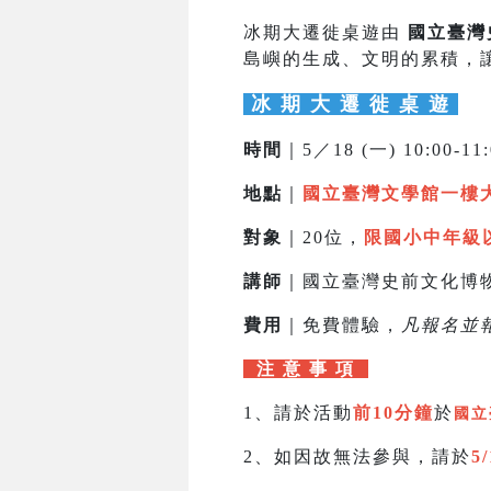
冰期大遷徙桌遊由
國立臺灣
島嶼的生成、文明的累積，
冰 期 大 遷 徙 桌 遊
時間
｜5／18 (一) 10:00-11
地點
｜
國立臺灣文學館一樓
對象
｜20位，
限國小中年級
講師
｜國立臺灣史前文化博
費用
｜免費體驗，
凡報名並
注 意 事 項
1、請於活動
前10分鐘
於
國立
2、如因故無法參與，請於
5