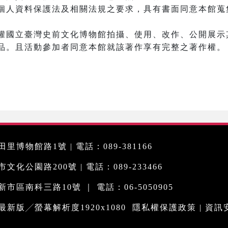
個人資料保護法及相關法規之要求，具有書面同意本館蒐
權國立臺灣史前文化博物館拍攝、使用、改作、公開展示其
品。且活動參加者同意本館就該著作享有完整之著作權。
里博物館路1號 | 電話：089-381166
化公園路200號 | 電話：089-233466
市區南科三路10號 ｜ 電話：06-5050905
me最新版╱螢幕解析度1920x1080
隱私權保護政策
|
資訊