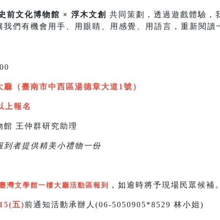
史前文化博物館 × 浮木文創
共同策劃，透過遊戲體驗，
讓我們有機會用手、用眼睛、用感覺、用語言，重新閱讀
:00
大廳（臺南市中西區湯德章大道1號）
以上報名
物館 王仲群研究助理
報到者提供精美小禮物一份
，如逾時將予現場民眾候補
臺灣文學館一樓大廳活動區報到
/15(五)
前通知活動承辦人(06-5050905*8529 林小姐)