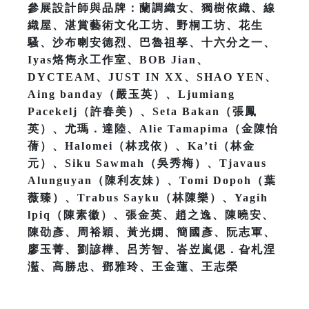
參展設計師與品牌：蘭調織女、獨樹依織、線
織屋、湛賞藝術文化工坊、野桐工坊、花生
騷、沙布喇安德烈、巴魯祖孥、十六分之一、
Iyas烙雋永工作室、BOB Jian、
DYCTEAM、JUST IN XX、SHAO YEN、
Aing banday（嚴玉英）、Ljumiang
Pacekelj（許春美）、Seta Bakan（張鳳
英）、尤瑪．達陸、Alie Tamapima（金陳怡
蒨）、Halomei（林戎依）、Ka’ti（林金
元）、Siku Sawmah（吳秀梅）、Tjavaus
Alunguyan（陳利友妹）、Tomi Dopoh（葉
薇臻）、Trabus Sayku（林陳樂）、Yagih
lpiq（陳素徽）、張金英、趙之逸、陳曉安、
陳劭彥、周裕穎、黃光嫻、簡國彥、阮志軍、
廖玉菁、劉諺樺、呂芳智、峇岦嵐偲．旮札涅
灆、高勝忠、鄧雅玲、王金蓮、王志榮