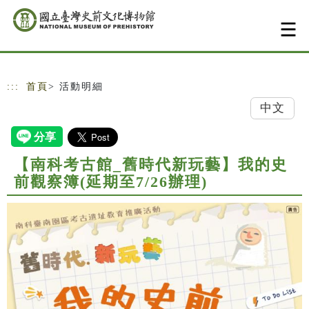
跳到主要內容
網站導覽
:::
首頁
> 活動明細
中文
【南科考古館_舊時代新玩藝】我的史
前觀察簿(延期至7/26辦理)