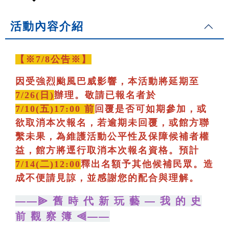
活動內容介紹
【※7/8公告※】
因受強烈颱風巴威影響，本活動將延期至
7/26(日)
辦理。敬請已報名者於
7/10(五)17:00 前
回覆是否可如期參加，或
欲取消本次報名，若逾期未回覆，或館方聯
繫未果，為維護活動公平性及保障候補者權
益，館方將逕行取消本次報名資格。預計
7/14(二)12:00
釋出名額予其他候補民眾。造
成不便請見諒，並感謝您的配合與理解。
——⫸ 舊 時 代 新 玩 藝 — 我 的 史
前 觀 察 簿 ⫷——