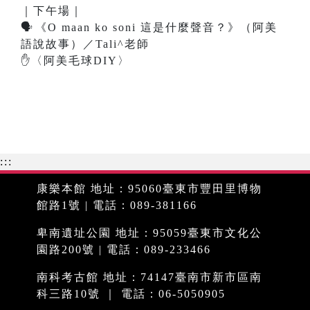
｜下午場｜
🗣
️
《O maan ko soni 這是什麼聲音？》（阿美
語說故事）／Tali^老師
✋
〈阿美毛球DIY〉
:::
康樂本館 地址：95060臺東市豐田里博物
館路1號 | 電話：089-381166
卑南遺址公園 地址：95059臺東市文化公
園路200號 | 電話：089-233466
南科考古館 地址：74147臺南市新市區南
科三路10號 ｜ 電話：06-5050905