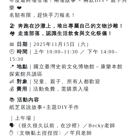
年度最終場登場！兩場故事 × 兩款DIY× 親子共
樂
❤
️
名額有限，趕快手刀報名！
🏖
️
奔跑在沙灘上，堆出專屬自己的文物沙雕！
🏘
️
走進部落，認識生活飲食與文化祭儀！
📅
日期
｜2025年11月15日（六）
🕙
時間
｜上午 10:00–11:30 ／ 下午 14:00–
15:30
📍
地點
｜國立臺灣史前文化博物館－康樂本館
探索館共讀區
👶
對象
｜兒童、親子、所有人都歡迎
💰
費用
｜活動免費，需購票入場
📚
活動內容
紙芝居說故事+主題DIY手作
｜上午場｜
🗣
️
《很久很久以前，在沙裡》／Becky老師
✋
〈文物黏土捏捏捏〉／芊貝老師