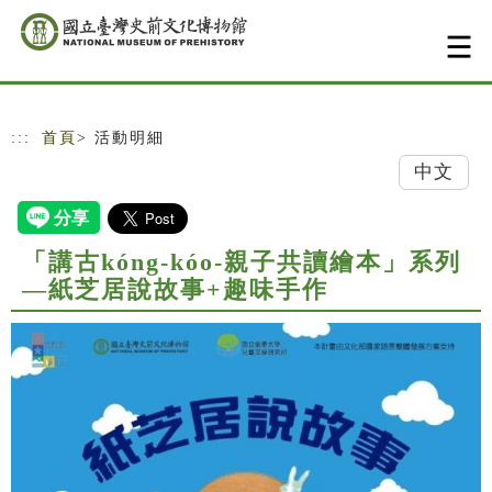
跳到主要內容
網站導覽
:::
首頁
> 活動明細
中文
「講古kóng-kóo-親子共讀繪本」系列
—紙芝居說故事+趣味手作