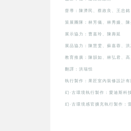
督導：陳濟民、蔡政良、王忠銘
策展團隊：林芳儀、林秀嫚、陳
展示協力：曹嘉玲、陳壽延
展品協力：陳慧雯、蘇嘉蓉、洪
教育推廣：陳韻如、林弘君、高
翻譯：洪瑞恬
執行製作：果匠室內裝修設計有
幻·古環境執行製作：愛迪斯科
幻·古環境感官擴充執行製作：