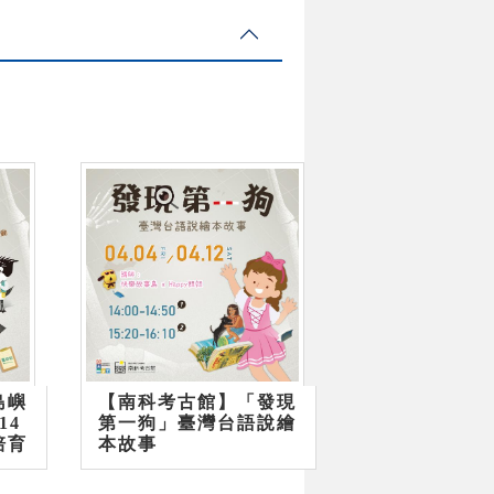
島嶼
【南科考古館】「發現
14
第一狗」臺灣台語說繪
培育
本故事