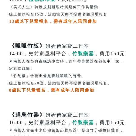
《美式人生》特展規劃辦理特展延伸工作坊活動
線上預約報名15位，活動當天將再提供名額現場報名
13歲以下兒童報名，需有成年人陪同參加
《呱呱竹板》
姆姆傳家寶工作室
14:00，史前家屋樹平台，
竹製樂器
，費用150元
卑南族人在祭典夜晚訪少女時，青年帶著樂器在部落中一家一
家歡唱跳舞。
「竹刮板」會發出像是青蛙呱呱的聲音。
線上預約報名20位，活動當天將再提供名額現場報名。
8歲以下兒童報名，需有成年人陪同參加
《趕鳥竹器》
姆姆傳家寶工作室
16:00，史前家屋樹平台，
竹製樂器
，費用150元
卑南族人會在小米出穗後架起趕鳥器，發出竹子碰撞的聲音，