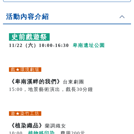
活動內容介紹
史前戲遊祭
11/22（六）10:00-16:30
卑南遺址公園
戲★環境劇場
《卑南溪畔的我們》
台東劇團
15:00，地景藝術演出，戲長30分鐘
遊★染竹工坊
《植染織品》
蘭調織女
10:00，
植物移印染
，費用200元