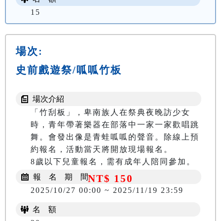
15
場次:
史前戲遊祭/呱呱竹板
場次介紹
「竹刮板」，卑南族人在祭典夜晚訪少女
時，青年帶著樂器在部落中一家一家歡唱跳
舞。會發出像是青蛙呱呱的聲音。除線上預
約報名，活動當天將開放現場報名。

8歲以下兒童報名，需有成年人陪同參加。
報 名 期 間
NT$ 150
2025/10/27 00:00 ~ 2025/11/19 23:59
名 額