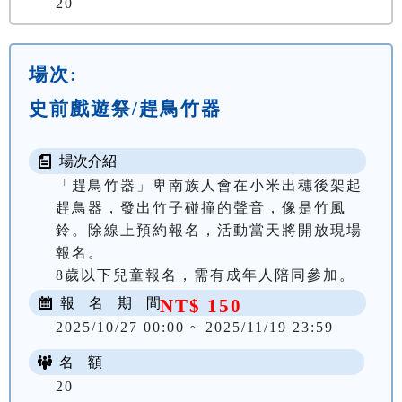
20
場次:
史前戲遊祭/趕鳥竹器
場次介紹
「趕鳥竹器」卑南族人會在小米出穗後架起
趕鳥器，發出竹子碰撞的聲音，像是竹風
鈴。除線上預約報名，活動當天將開放現場
報名。

8歲以下兒童報名，需有成年人陪同參加。
報 名 期 間
NT$ 150
2025/10/27 00:00 ~ 2025/11/19 23:59
名 額
20