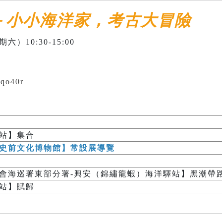
－小小海洋家，考古大冒險
六）10:30-15:00
6qo40r
站】集合
史前文化博物館】常設展導覽
會海巡署東部分署-興安（錦繡龍蝦）海洋驛站】黑潮帶
站】賦歸