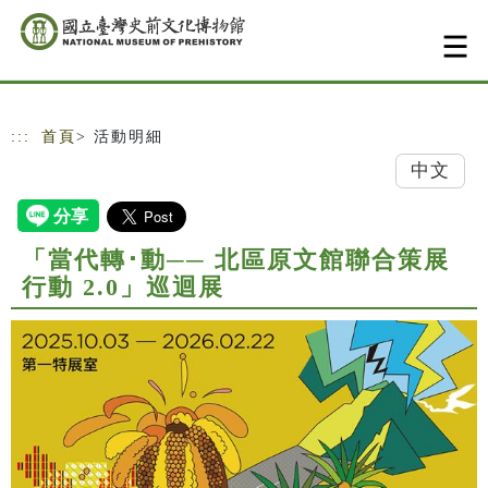
跳到主要內容
網站導覽
:::
首頁
> 活動明細
中文
「當代轉･動── 北區原文館聯合策展
行動 2.0」巡迴展