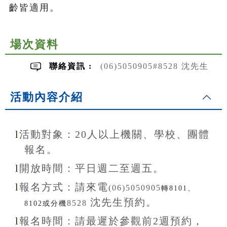
齡皆適用。
場次資料
聯絡資訊 :
(06)5050905#8528 沈先生
活動內容介紹
l
活動對象：20
人以上機關、學校、團體
報名。
l
開放
時間：
平日週二至
週五。
l
報名方式：
請來電
(06)5050905
轉8101、
沈先生
預約。
8528
8102或分機
l
報名
時間：
請最遲於參觀前
2
週預約，