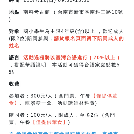
時間│
115/7/12(日) 09:30-15:30
地點│
南科考古館 ( 台南市新市區南科三路10號
)
對象│
國小學生為主限4年級(含)以上 ，
歡迎成人
(限2位)陪同參與，
請於報名頁面留下陪同成人的
姓名
語言│
活動過程將以臺灣台語進行 ( 70%以上 )
，搭配華語說明，
本活動可獲得台語家庭點數5
點
收費│
參加者：300元/人 ( 含門票、午餐
【僅提供葷
食】
、龍鬚糖一盒、活動講師材料費)
陪同者：100元/人，限成人，至多2位（含門
票、午餐
【僅提供葷食】
)