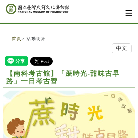
跳到主要內容
網站導覽
:::
首頁
> 活動明細
中文
【南科考古館】「蔗時光-甜味古早
路」一日考古營