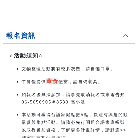
報名資訊
⭐️
活動須知
⭐️
文物整理活動將有較多灰塵，請自備口罩。
葷食
午餐僅提供
便當，請自備餐具。
如報名後無法參加，請事先取消報名或來電告知
06-5050905＃8530 高小姐
本活動可獲得台語家庭點數5點，歡迎有興趣的觀
眾參與集點活動。請務必先行開通台語家庭帳號
以取得參加資格，了解更多計畫詳情，請點選>>
國家語言數位資源網