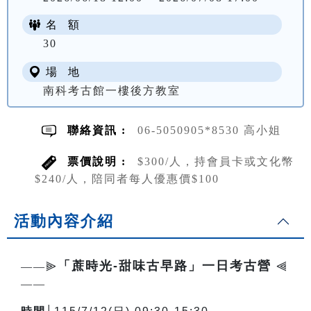
名 額
NT$ 300
30
場 地
南科考古館一樓後方教室
聯絡資訊 :
06-5050905*8530 高小姐
票價說明 :
$300/人，持會員卡或文化幣
$240/人，陪同者每人優惠價$100
活動內容介紹
「蔗時光-甜味古早路」一日考古營
——⫸
⫷
——