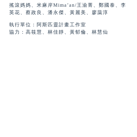
搖滾媽媽、米麻岸Mima’an/王渝菁、鄭國泰、李
英花、蔡政良、潘永傑、黃麗美、廖藹淳
執行單位：阿斯匹靈計畫工作室
協力：高筱慧、林佳靜、黃郁倫、林慧仙