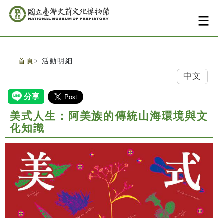
跳到主要內容
網站導覽
:::
首頁
> 活動明細
中文
美式人生：阿美族的傳統山海環境與文
化知識