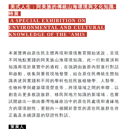
美式人生：阿美族的傳統山海環境與文化知識-
特展
A SPECIAL EXHIBITION ON
ENVIRONMENTAL AND CULTURAL
KNOWLEDGE OF THE 'AMIS
本展覽將由原住民主體再現和環境教育開始述說，呈現
不同地點實踐的阿美族山海環境知識。此一行動展演和
知識再現於展覽中的過程，在強調由族群內部進行對話
和啟動，收集與重視現地發聲，結合原住民傳統生態知
識表述與實踐和不同的學科包括民族植物學、人類學、
生物科學與建築環境營造等，跨境場域之間的串聯，以
創造出更多敘說族群、移民與地方知識的新場域，也嘗
試開啟出一個由臺灣地緣政治中的原住民處境和邊緣地
方的環境韌性，更朝向一個關於普世的原住民族群生存
正義及永續課題的辯證性對話。
策展人