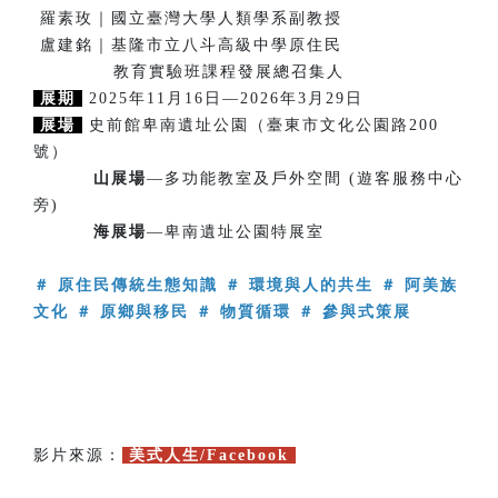
羅素玫｜國立臺灣大學人類學系副教授
盧建銘｜基隆市立八斗高級中學原住民
教育實驗班課程發展總召集人
展期
2025年11月16日—2026年3月29日
展場
史前館卑南遺址公園（臺東市文化公園路200
號）
山展場
—多功能教室及戶外空間 (遊客服務中心
旁)
海展場
—卑南遺址公園特展室
＃ 原住民傳統生態知識 ＃ 環境與人的共生 ＃ 阿美族
文化 ＃ 原鄉與移民 ＃ 物質循環 ＃ 參與式策展
影片來源：
美式人生/Facebook