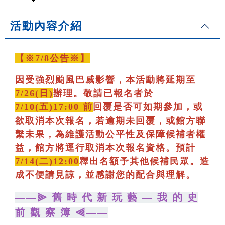
活動內容介紹
【※7/8公告※】
因受強烈颱風巴威影響，本活動將延期至
7/26(日)
辦理。敬請已報名者於
7/10(五)17:00 前
回覆是否可如期參加，或
欲取消本次報名，若逾期未回覆，或館方聯
繫未果，為維護活動公平性及保障候補者權
益，館方將逕行取消本次報名資格。預計
7/14(二)12:00
釋出名額予其他候補民眾。造
成不便請見諒，並感謝您的配合與理解。
——⫸ 舊 時 代 新 玩 藝 — 我 的 史
前 觀 察 簿 ⫷——