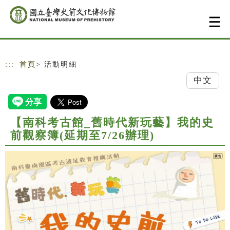
跳到主要內容
網站導覽
:::
首頁
> 活動明細
中文
【南科考古館_舊時代新玩藝】我的史
前觀察簿(延期至7/26辦理)