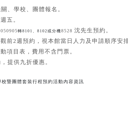
機關、學校、團體
報名。
至
週五。
沈先生
預約。
5050905
8528
轉8101、8102或分機
參觀前
2
週預約，視本館當日人力及申請順序安
活動項目表，費用不含
門票。
動，提供九折
優惠
。