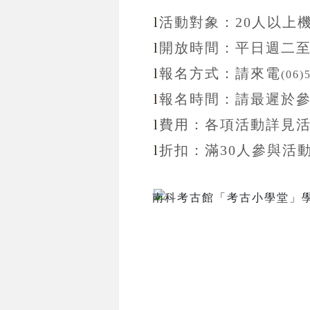
l
活動對象：20
人以上
l
開放
時間：
平日週二
l
報名方式：
請來電
(06)
l
報名
時間：
請最遲於
l
費用：各項活動詳見
l
折扣
：滿30
人參與活