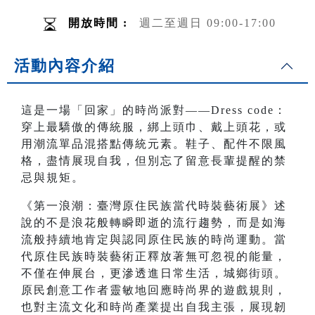
開放時間 :
週二至週日 09:00-17:00
活動內容介紹
這是一場「回家」的時尚派對——Dress code：
穿上最驕傲的傳統服，綁上頭巾、戴上頭花，或
用潮流單品混搭點傳統元素。鞋子、配件不限風
格，盡情展現自我，但別忘了留意長輩提醒的禁
忌與規矩。
《第一浪潮：臺灣原住民族當代時裝藝術展》述
說的不是浪花般轉瞬即逝的流行趨勢，而是如海
流般持續地肯定與認同原住民族的時尚運動。當
代原住民族時裝藝術正釋放著無可忽視的能量，
不僅在伸展台，更滲透進日常生活，城鄉街頭。
原民創意工作者靈敏地回應時尚界的遊戲規則，
也對主流文化和時尚產業提出自我主張，展現韌