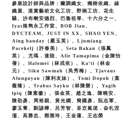
參展設計師與品牌：蘭調織女、獨樹依織、線
織屋、湛賞藝術文化工坊、野桐工坊、花生
騷、沙布喇安德烈、巴魯祖孥、十六分之一、
Iyas烙雋永工作室、BOB Jian、
DYCTEAM、JUST IN XX、SHAO YEN、
Aing banday（嚴玉英）、Ljumiang
Pacekelj（許春美）、Seta Bakan（張鳳
英）、尤瑪．達陸、Alie Tamapima（金陳怡
蒨）、Halomei（林戎依）、Ka’ti（林金
元）、Siku Sawmah（吳秀梅）、Tjavaus
Alunguyan（陳利友妹）、Tomi Dopoh（葉
薇臻）、Trabus Sayku（林陳樂）、Yagih
lpiq（陳素徽）、張金英、趙之逸、陳曉安、
陳劭彥、周裕穎、黃光嫻、簡國彥、阮志軍、
廖玉菁、劉諺樺、呂芳智、峇岦嵐偲．旮札涅
灆、高勝忠、鄧雅玲、王金蓮、王志榮