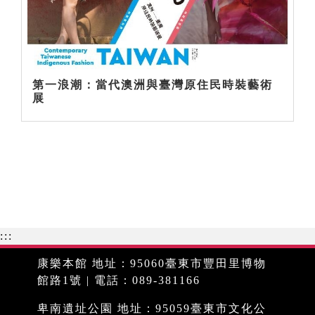
第一浪潮：當代澳洲與臺灣原住民時裝藝術
展
:::
康樂本館 地址：95060臺東市豐田里博物
館路1號 | 電話：089-381166
卑南遺址公園 地址：95059臺東市文化公