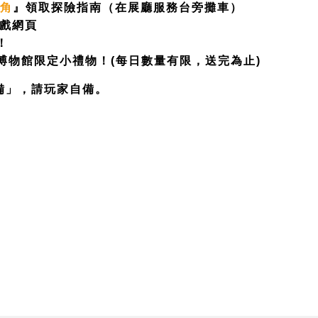
戲角
』領取探險指南（在展廳服務台旁攤車）
遊戲網頁
！
博物館限定小禮物！(每日數量有限，送完為止)
備」，請玩家自備。