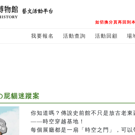
如切換分頁再回到本
我要報名
活動查詢
活動回顧
場
の屁貓迷蹤案
你知道嗎？傳說史前館不只是放古老東
——時空穿越基地！

每個展廳都是一扇「時空之門」，可以