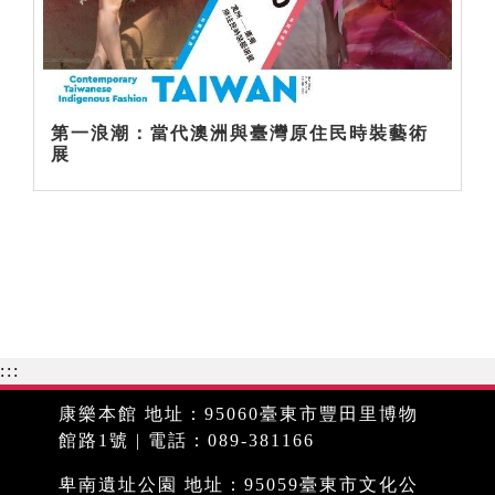
第一浪潮：當代澳洲與臺灣原住民時裝藝術
展
:::
康樂本館 地址：95060臺東市豐田里博物
館路1號 | 電話：089-381166
卑南遺址公園 地址：95059臺東市文化公