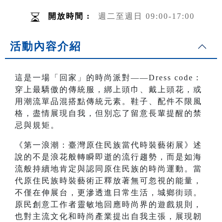
開放時間 :
週二至週日 09:00-17:00
活動內容介紹
這是一場「回家」的時尚派對——Dress code：
穿上最驕傲的傳統服，綁上頭巾、戴上頭花，或
用潮流單品混搭點傳統元素。鞋子、配件不限風
格，盡情展現自我，但別忘了留意長輩提醒的禁
忌與規矩。
《第一浪潮：臺灣原住民族當代時裝藝術展》述
說的不是浪花般轉瞬即逝的流行趨勢，而是如海
流般持續地肯定與認同原住民族的時尚運動。當
代原住民族時裝藝術正釋放著無可忽視的能量，
不僅在伸展台，更滲透進日常生活，城鄉街頭。
原民創意工作者靈敏地回應時尚界的遊戲規則，
也對主流文化和時尚產業提出自我主張，展現韌