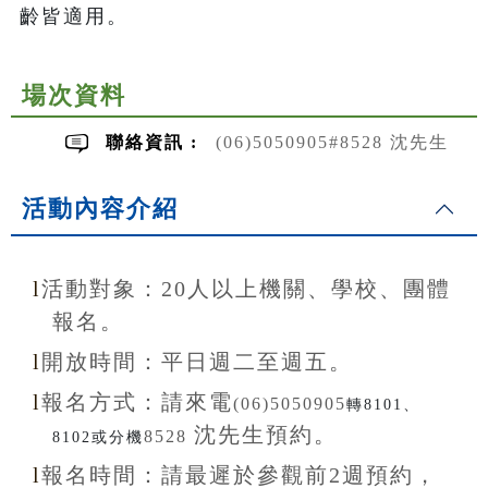
齡皆適用。
場次資料
聯絡資訊 :
(06)5050905#8528 沈先生
活動內容介紹
l
活動對象：20
人以上機關、學校、團體
報名。
l
開放
時間：
平日週二至
週五。
l
報名方式：
請來電
(06)5050905
轉8101、
沈先生
預約。
8528
8102或分機
l
報名
時間：
請最遲於參觀前
2
週預約，