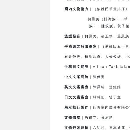
國內文物協力
｜（依姓氏筆畫排序）
何鳳美（排灣族）、希．滿棒
族）、
陳筑媛、黃子祐
族語發音
｜何鳳美、翁玉華、董恩慈
手稿原文解讀團隊
｜（依姓氏五十音
石井伸夫、植地岳彥、大橋俊雄、小
手稿日文翻譯
｜Aliman Takis
中文文案潤飾
｜陳俊男
英文文案審查
｜陳霈璿、邊鈺皓
日文文案審查
｜林慧仙、曾于宣
展示執行製作
｜鉅奇室內裝修有限公
文物佈展
｜唐偉立、黃眉琇
文物包裝運輸
｜六明村、日本通運、