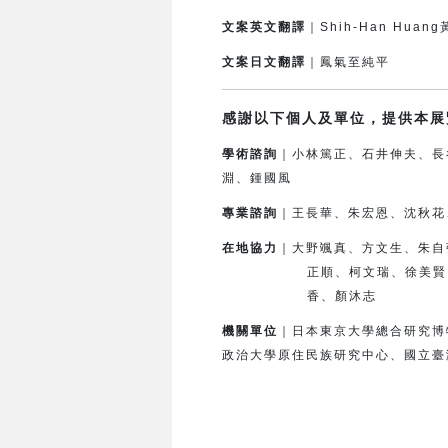
文案英文翻譯
｜Shih-Han Huan
文案日文翻譯
｜鳳氣至純平
感謝以下個人及單位，提供本展
學術諮詢
｜小林篤正、石井伸夫、長
淵、鍾國風
專業諮詢
｜王長華、朱宏恩、沈秋花
在地協力
｜
大野颯真、方文生、朱自
正順、柯文瑞、徐美賢
香、顏沐志
機關單位
｜日本東京大學總合研究博
政治大學原住民族研究中心、國立臺