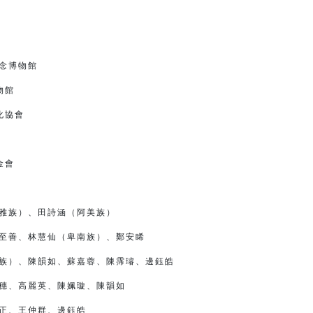
館
念博物館
物館
協會
金會
雅族）、田詩涵（阿美族）
至善、林慧仙（卑南族）、鄭安睎
族）、陳韻如、蘇嘉蓉、陳霈璿、邊鈺皓
穗、高麗英、陳姵璇、陳韻如
正、王仲群、邊鈺皓