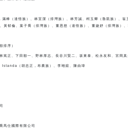
（達悟族）、林宜潔（排灣族）、
林芳誠、柯玉卿（魯凱族）、翁
、黃郁倫、
葉子喬（排灣族）、董恩慈（達悟族）、
董婕妤（排灣族）、
順排序）
林篤正、下田順一、
野林厚志、長谷川賢二、坂東泰、松永友和、宮岡真
talan Istanda（胡忠正，布農族）、李翊媗、陳由瑋
司
喬馬仕國際有限公司