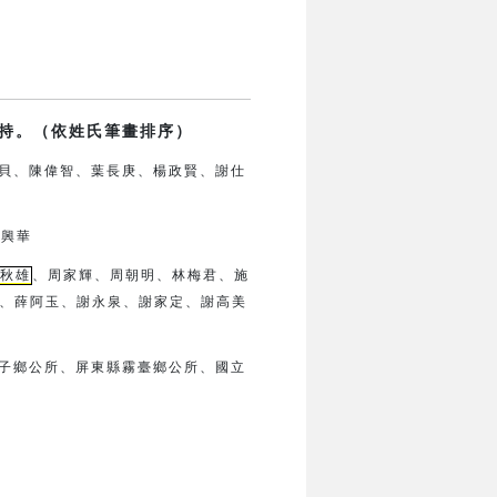
持。（依姓氏筆畫排序）
貝、陳偉智、葉長庚、楊政賢、
謝仕
鍾興華
秋雄
、周家輝、周朝明、林梅君、
施
、薛阿玉、謝永泉、謝家定、
謝高美
子鄉公所、
屏東縣霧臺鄉公所、
國立