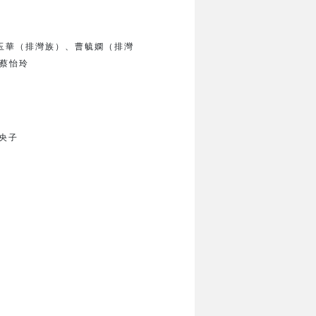
玉華（排灣族）、
曹毓嫻（排灣
蔡怡玲
央子