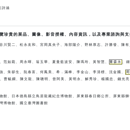
g黃詩涵
覽珍貴的展品、圖像、影音授權、內容資訊，以及專業諮詢與支
谷川賢二、松永友和、宮岡真央子、
海部陽介、
野林厚志、許勝發、陳有
、范如菀、周永暉、翁玉華、夏曼藍波安、
陳瑪玲、黃智慧、
董森永
、
強、朱卻生、阮春富、何鳳美、希．滿棒、
李金山、李清標、沈金國、
周
、曹毓嫻、陳文龍、陳聰明、曾阿
美、
黃明永、解秀珍、楊國忠、錢光亮
物館、日本德島縣立鳥居龍藏紀念博物館、
屏東縣春日鄉公所、屏東縣獅
灣博物館、國立臺灣圖書館