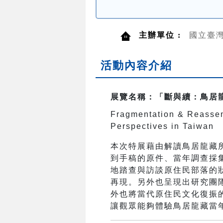
主辦單位 :
國立臺
活動內容介紹
展覽名稱：「斷與續：鳥居
Fragmentation & Reassem
Perspectives in Taiwan
本次特展藉由解讀鳥居龍藏
到手稿的原件、當年調查採
地踏查與訪談原住民部落的
再現。另外也呈現出研究團
外也將當代原住民文化復振
讓觀眾能夠體驗鳥居龍藏當