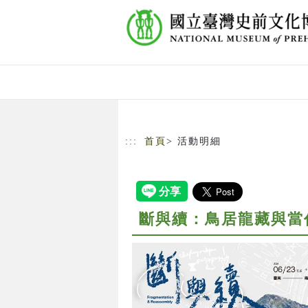
跳到主要內容
網站導覽
:::
首頁
> 活動明細
斷與續：鳥居龍藏與當