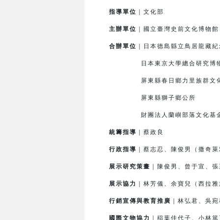
指導單位
｜文化部
主辦單位
｜國立臺灣史前文化博物
合辦單位
｜日本德島縣立鳥居龍藏紀
日本東京大學總合研究博
屏東縣春日鄉力里族群文化
屏東縣獅子鄉公所
財團法人蘭嶼部落文化基
統籌指導
｜蔡政良
行政指導
｜蔡志忍、陳俊男（撒奇萊
展示研究策畫
｜陳俊男、曾于宣、張
展示協力
｜林芳儀、余寶兒（西拉雅
行銷宣傳與教育推廣
｜林弘君、吳宛
國際文物協力
｜
稲
葉佳代子、小林篤