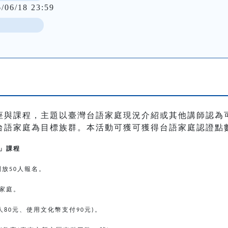
6/06/18 23:59
座與課程，主題以臺灣台語家庭現況介紹或其他講師認為
台語家庭為目標族群。本活動可獲可獲得台語家庭認證點
」課程
開放
人報名。
50
家庭。
人
元、使用文化幣支付
元
。
80
90
)