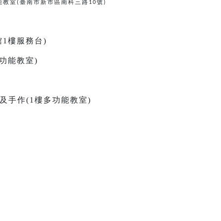
能教室
臺南市新市區南科三路
號
(
10
)
古館1樓服務台)
樓多功能教室)
故事及手作(1樓多功能教室)