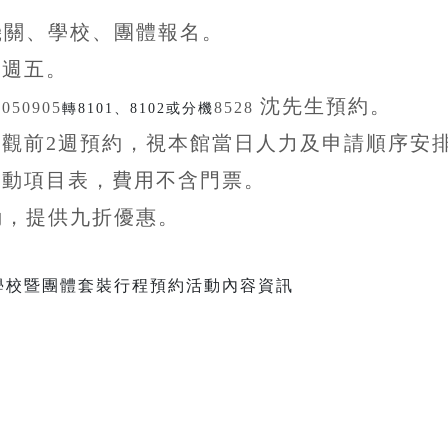
機關、學校、團體
報名。
至
週五。
沈先生
預約。
5050905
8528
轉8101、8102或分機
參觀前
2
週預約，視本館當日人力及申請順序安
活動項目表，費用不含
門票。
動，提供九折
優惠
。