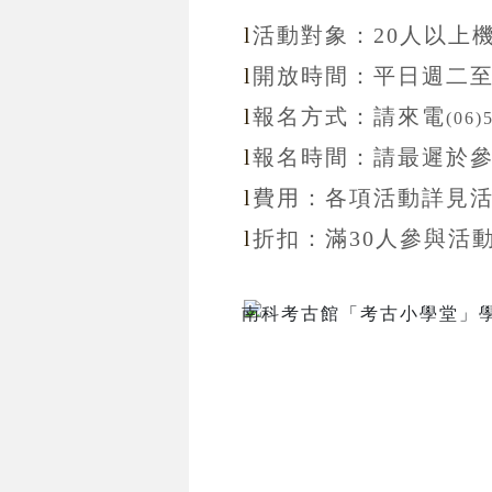
l
活動對象：20
人以上
l
開放
時間：
平日週二
l
報名方式：
請來電
(06)
l
報名
時間：
請最遲於
l
費用：各項活動詳見
l
折扣
：滿30
人參與活