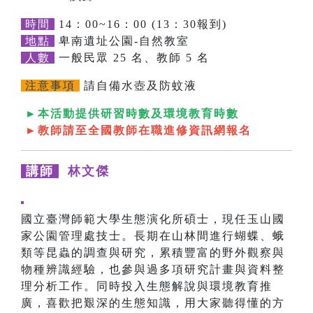
時間
14：00~16：00 (13：30報到)
地點
卑南遺址公園-自然教室
人數
一般民眾 25 名、教師 5 名
注意事項
請自備水壺及防蚊液
►本活動提供研習時數及環境教育時數
►教師請至全國教師在職進修資訊網報名
講師
林文傑
國立臺灣師範大學生態演化所碩士，現任玉山國
家公園管理處技士。長期在山林間進行蝴蝶、蛾
類等昆蟲的調查與研究，累積豐富的野外觀察與
物種辨識經驗，也參與過多項研究計畫與資料整
理分析工作。同時投入生態解說與環境教育推
廣，喜歡把艱深的生態知識，用大家聽得懂的方