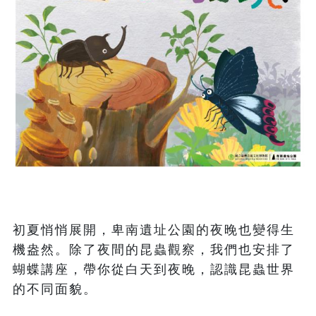
初夏悄悄展開，卑南遺址公園的夜晚也變得生
機盎然。除了夜間的昆蟲觀察，我們也安排了
蝴蝶講座，帶你從白天到夜晚，認識昆蟲世界
的不同面貌。