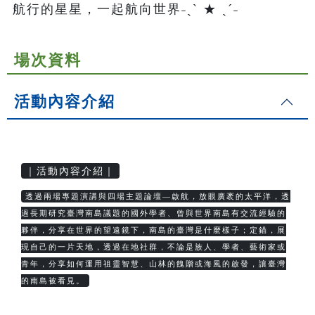
航行的星星，一起航向世界˗ˏˋ ★ ˎˊ˗
場次資料
活動內容介紹
｜活動內容介紹｜
透過兩場專題演講與四場主題論壇—啟航，放眼廣袤的太平洋，透
過長期研究臺灣南島議題的國外學者、曾與世界南島有交流經驗的
夥伴，分享在世界的望遠鏡下，南島的臺灣是什麼樣子；定錨，展
現自己的一片天地，透過在地社群，不論是族人、學者、藝術家或
青年，分享如何運用祖靈智慧、山林的餽贈或海風的啟發，讓臺灣
的南島被看見。