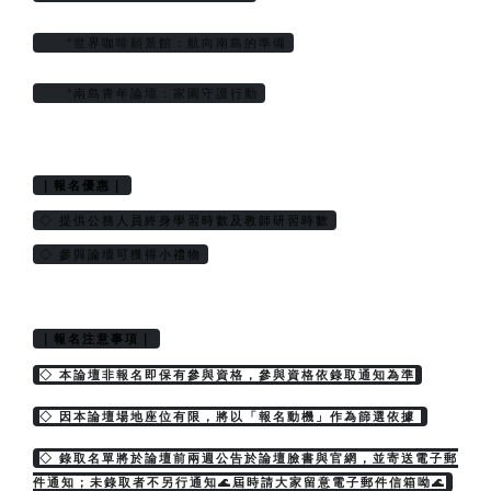
     °世界咖啡願景館：航向南島的準備
     °南島青年論壇：家園守護行動
｜報名優惠｜
◇ 提供公務人員終身學習時數及教師研習時數
◇ 參與論壇可獲得小禮物
｜報名注意事項｜
◇ 本論壇非報名即保有參與資格，參與資格依錄取通知為準
◇ 因本論壇場地座位有限，將以「報名動機」作為篩選依據 
◇ 錄取名單將於論壇前兩週公告於論壇臉書與官網，並寄送電子郵
件通知；未錄取者不另行通知🌊屆時請大家留意電子郵件信箱呦🌊