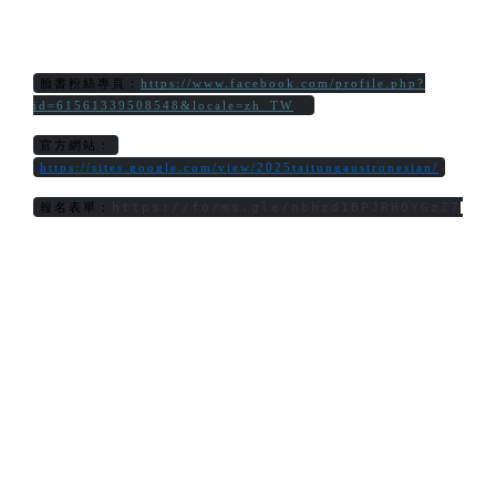
臉書粉絲專頁：
https://www.facebook.com/profile.php?
id=61561339508548&locale=zh_TW
官方網站：
https://sites.google.com/view/2025taitungaustronesian/
https://forms.gle/nbhzd1BPJRHQYGzZ7
報名表單：