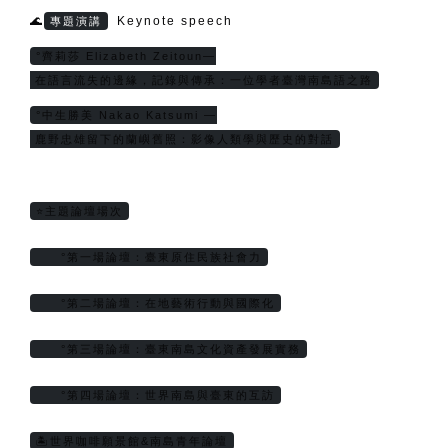
🌊
Keynote speech
專題演講
°齊莉莎 Elizabeth Zeitoun—
 在語言流失的邊緣，記錄與傳承：一位學者臺灣南島語之路
°中生勝美 Nakao Katsumi —
 鹿野忠雄留下的蘭嶼舊照：影像人類學與歷史的對話
⭐主題論壇場次
     °第一場論壇：臺東原住民族社會力
     °第二場論壇：在地藝術行動與國際化
     °第三場論壇：臺東南島文化資產發展實務
     °第四場論壇：世界南島與臺東的互訪
🏝️世界咖啡願景館&南島青年論壇