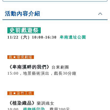
活動內容介紹
史前戲遊祭
11/22（六）10:00-16:30
卑南遺址公園
戲★環境劇場
《卑南溪畔的我們》
台東劇團
15:00，地景藝術演出，戲長30分鐘
遊★染竹工坊
《植染織品》
蘭調織女
10:00，
植物移印染
，費用200元