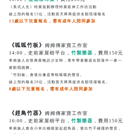
《美式人生》特展規劃辦理特展延伸工作坊活動
線上預約報名15位，活動當天將再提供名額現場報名
13歲以下兒童報名，需有成年人陪同參加
《呱呱竹板》
姆姆傳家寶工作室
14:00，史前家屋樹平台，
竹製樂器
，費用150元
卑南族人在祭典夜晚訪少女時，青年帶著樂器在部落中一家一
家歡唱跳舞。
「竹刮板」會發出像是青蛙呱呱的聲音。
線上預約報名20位，活動當天將再提供名額現場報名。
8歲以下兒童報名，需有成年人陪同參加
《趕鳥竹器》
姆姆傳家寶工作室
16:00，史前家屋樹平台，
竹製樂器
，費用150元
卑南族人會在小米出穗後架起趕鳥器，發出竹子碰撞的聲音，