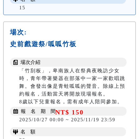
15
場次:
史前戲遊祭/呱呱竹板
場次介紹
「竹刮板」，卑南族人在祭典夜晚訪少女
時，青年帶著樂器在部落中一家一家歡唱跳
舞。會發出像是青蛙呱呱的聲音。除線上預
約報名，活動當天將開放現場報名。

8歲以下兒童報名，需有成年人陪同參加。
報 名 期 間
NT$ 150
2025/10/27 00:00 ~ 2025/11/19 23:59
名 額