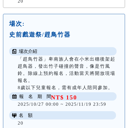
20
場次:
史前戲遊祭/趕鳥竹器
場次介紹
「趕鳥竹器」卑南族人會在小米出穗後架起
趕鳥器，發出竹子碰撞的聲音，像是竹風
鈴。除線上預約報名，活動當天將開放現場
報名。

8歲以下兒童報名，需有成年人陪同參加。
報 名 期 間
NT$ 150
2025/10/27 00:00 ~ 2025/11/19 23:59
名 額
20