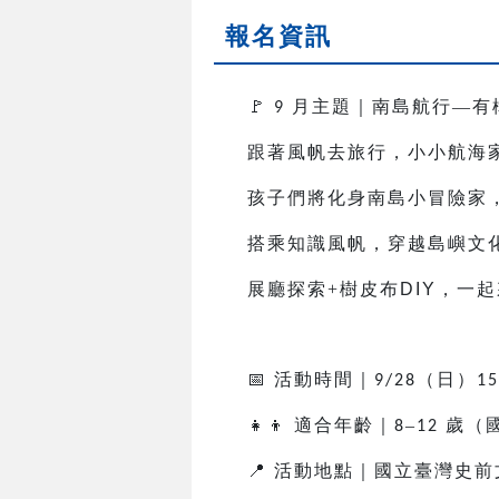
報名資訊
🚩
月主題｜南島航行—有
9
跟著風帆去旅行，小小航海
孩子們將化身南島小冒險家
搭乘知識風帆，穿越島嶼文
展廳探索+樹皮布
DIY
，一起
📅
活動時間｜
（日）
9/28
15
👧👦
適合年齡｜
–
歲（
8
12
📍
活動地點｜國立臺灣史前