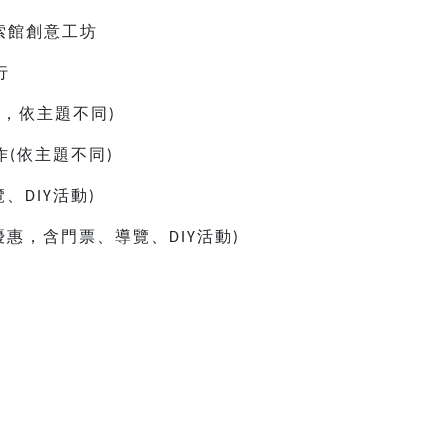
索館創意工坊
行
童，依主題不同
)
作
依主題不同
(
)
覽、
活動
DIY
)
優惠，含門票、導覽、
活動
DIY
)