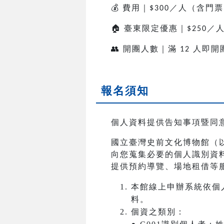
💰
費用｜
／人（含門票
$300
🏠
臺東限定優惠｜
／
$250
👥
開團人數｜滿
人即開
12
報名須知
個人資料提供告知事項暨同
國立臺灣史前文化博物館（
向您蒐集必要的個人識別資
提供預約導覽、場地租借等
本館線上申辦系統依個
料。
個資之類別：