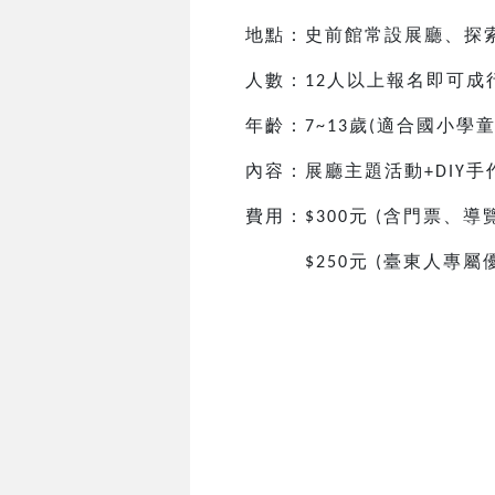
地點：史前館常設展廳、探
人數：
人以上報名即可成
12
年齡：
歲
適合國小
學
7~13
(
內容：展廳主題活動
手
+DIY
費用：
元
含門票、導
$300
(
元
臺東人專屬
$250
(