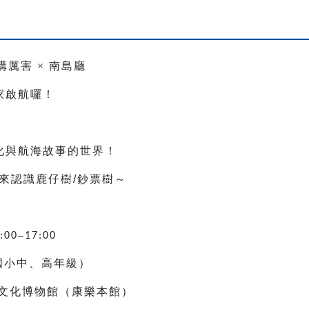
構厲害
×
南島廳
家啟航囉！
，
化與航海故事的世界！
來認識鹿仔樹
/
鈔票樹～
–
:00
17:00
國小中、高年級）
文化博物館（康樂本館）