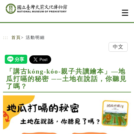
跳到主要內容
網站導覽
:::
首頁
> 活動明細
中文
「講古kóng-kóo-親子共讀繪本」—地
瓜打嗝的秘密 ──土地在說話，你聽見
了嗎？