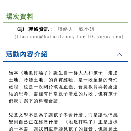
場次資料
聯絡資訊 :
聯絡人：魏小姐
(lilacminn@hotmail.com, line ID: yuyuchien)
活動內容介紹
繪本《地瓜打嗝了》誕生自一群大人和孩子「走過
土地、聆聽土地」的真實經驗。是一段童趣的奇幻
旅程，也是一次關於環境正義、食農教育與餐桌連
結的思考。書裡有日常親子溝通的片段，也有孩子
們親手寫下的料理食譜。
兒童文學不是為了讓孩子學會什麼，而是讓他們感
覺到自己正在經歷什麼。《地瓜打嗝了》正是這樣
的一本書
—
讓我們重新聽見孩子的聲音，也聽見土