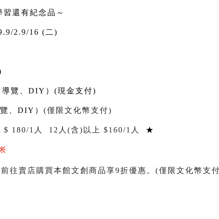
學習還有紀念品～
.9/2.9/16 (二)
)
、導覽、DIY）(現金支付)
覽、DIY）
(
僅限文化幣支付
)
 $
180/1
人
12
人
(
含
)
以上 $
160
/1人
★
※
，前往賣店購買本館文創商品享
9
折優惠。
(
僅限文化幣支