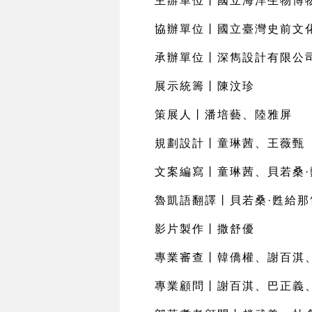
主辦單位丨國立海洋生物博
協辦單位丨國立臺灣史前文
承辦單位丨深雋設計有限公
展示統籌丨陳汶珍
策展人丨潘培藝、陸雅屏
規劃設計丨童琳茜、王薇甄
文案編寫丨童琳茜、貝若桑
·
魯凱語翻譯丨貝若桑
·
甦給那
影片製作丨撒舒優
專業審查丨韓僑權、謝百淇
專業顧問丨謝百淇、巴正義