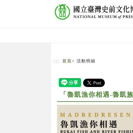
跳到主要內容
網站導覽
:::
首頁
> 活動明細
「魯凱漁你相遇-魯凱