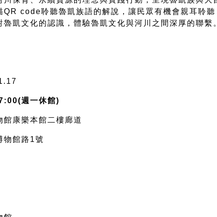
描
QR code
聆聽魯凱族語的解說，讓民眾有機會親耳聆聽
對魯凱文化的認識，體驗魯凱文化與河川之間深厚的聯繫
1.17
7:00(
週一休館
)
物館康樂本館二樓廊道
博物館路
1
號