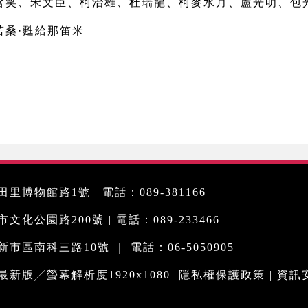
含笑、宋文臣、柯治雄、杜瑞龍、柯麥水月、盧光明、包
若桑
·
甦給那笛米
里博物館路1號 | 電話：089-381166
化公園路200號 | 電話：089-233466
市區南科三路10號 ｜ 電話：06-5050905
me最新版╱螢幕解析度1920x1080
隱私權保護政策
|
資訊