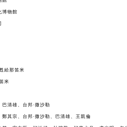
物館
化博物館
司
甦給那笛米
笛米
、巴清雄、台邦
·
撒沙勒
、鄭其宗、台邦
·
撒沙勒、巴清雄、王凱倫