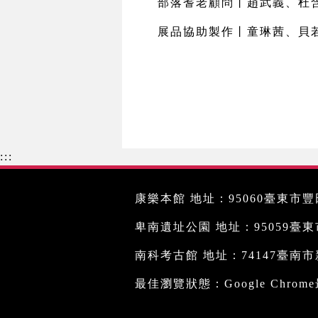
部落耆老顧問丨趙武義、杜
展品協助製作丨童琳茜、貝
:::
康樂本館 地址：95060臺東市豐田
卑南遺址公園 地址：95059臺東市文
南科考古館 地址：74147臺南市新
最佳瀏覽狀態：Google Chro