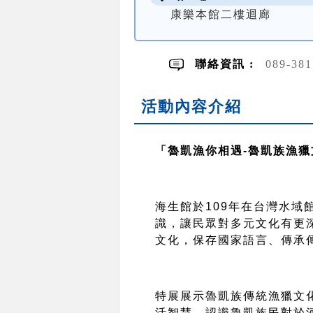
康樂本館二樓迴廊
聯絡資訊 :
089-381
活動內容介紹
「魯凱漁你相遇
-
魯凱族漁獵
海生館於
109
年在台灣水域
識，讓民眾對多元文化有更
文化，保存國家語言、傳承
特展展示魯凱族傳統漁獵文
活智慧，認識魯凱族民對於