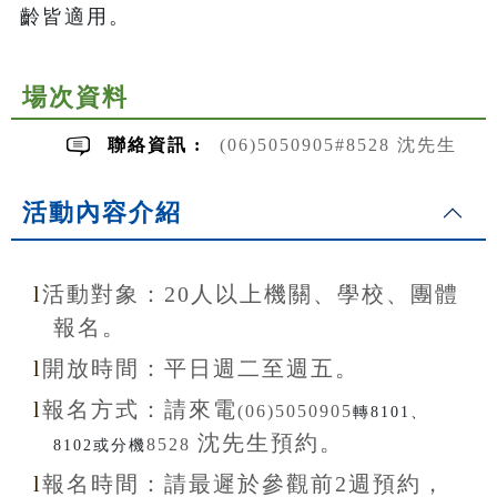
齡皆適用。
場次資料
聯絡資訊 :
(06)5050905#8528 沈先生
活動內容介紹
l
活動對象：20
人以上機關、學校、團體
報名。
l
開放
時間：
平日週二至
週五。
l
報名方式：
請來電
(06)5050905
轉8101、
沈先生
預約。
8528
8102或分機
l
報名
時間：
請最遲於參觀前
2
週預約，