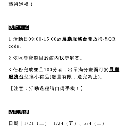
藝術巡禮！
活動方式
1.
活動日09:00-15:00於
展廳服務台
開放掃描QR
code。
2.
依照尋寶題目於館內找尋解答。
3.
任務完成並且100分者，出示滿分畫面可於
展廳
服務台
兌換小禮品(數量有限，送完為止)。
【注意：活動過程請自備手機！】
活動資訊
日期｜1/21（二）- 1/24（五）、2/4（二）-