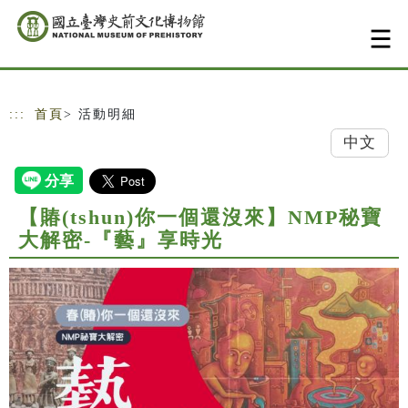
跳到主要內容
網站導覽
:::
首頁
> 活動明細
中文
【賰(tshun)你一個還沒來】NMP秘寶
大解密-『藝』享時光