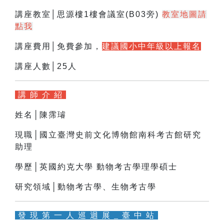
講座教室│思源樓1樓會議室(B03旁)
教室地圖請
點我
講座費用│免費參加，
建議國小中年級以上報名
講座人數│25人
講 師 介 紹
姓名│陳霈璿
現職│國立臺灣史前文化博物館南科考古館研究
助理
學歷│英國約克大學 動物考古學理學碩士
研究領域│動物考古學、生物考古學
發 現 第 一 人 巡 迴 展 _ 臺 中 站