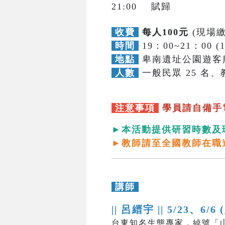
21:00 賦歸
收費
每人100元
(現場繳
時間
19：00~21：00 (
地點
卑南遺址公園遊客
人數
一般民眾 25 名、教
注意事項
學員請自備手
►本活動提供研習時數及
►教師請至全國教師在職
講師
|| 呂縉宇 ||
5/23、6/6 
台東知名生態專家，綽號「