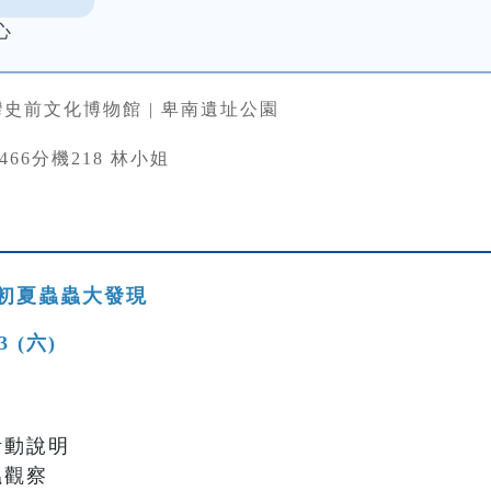
心
史前文化博物館 | 卑南遺址公園
33466分機218 林小姐
初夏蟲蟲大發現
13 (六)
與活動說明
蟲觀察