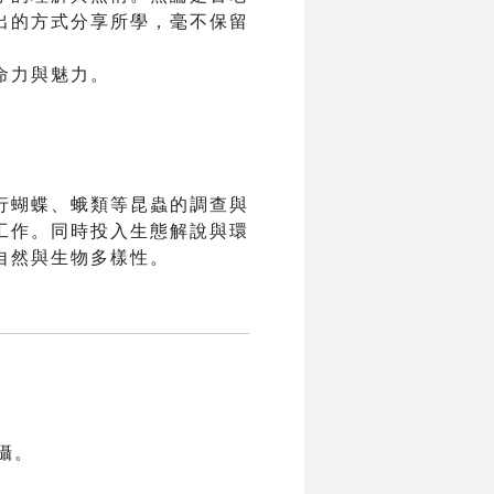
出的方式分享所學，毫不保留
命力與魅力。
行蝴蝶、蛾類等昆蟲的調查與
工作。同時投入生態解說與環
自然與生物多樣性。
攝。