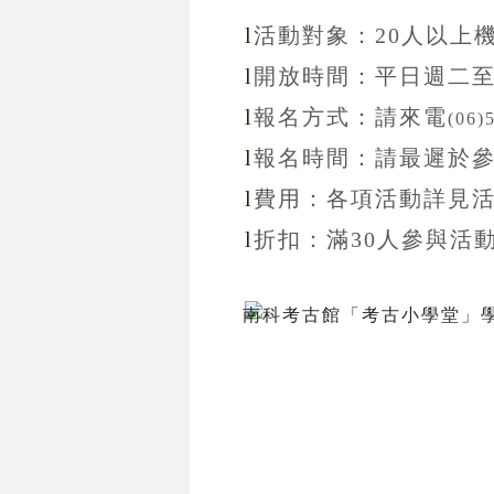
l
活動對象：20
人以上
l
開放
時間：
平日週二
l
報名方式：
請來電
(06)
l
報名
時間：
請最遲於
l
費用：各項活動詳見
l
折扣
：滿30
人參與活