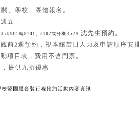
機關、學校、團體
報名。
至
週五。
沈先生
預約。
5050905
8528
轉8101、8102或分機
參觀前
2
週預約，視本館當日人力及申請順序安
活動項目表，費用不含
門票。
動，提供九折
優惠
。